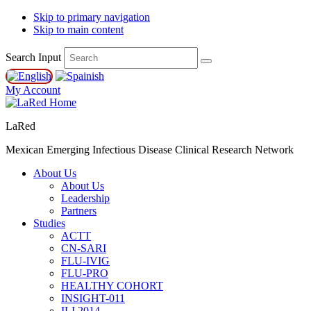
Skip to primary navigation
Skip to main content
Search Input
My Account
LaRed
Mexican Emerging Infectious Disease Clinical Research Network
About Us
About Us
Leadership
Partners
Studies
ACTT
CN-SARI
FLU-IVIG
FLU-PRO
HEALTHY COHORT
INSIGHT-011
ILI 2014