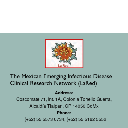
The Mexican Emerging Infectious Disease
Clinical Research Network (LaRed)
Address:
Coscomate 71, Int. 1A,
Colonia Toriello Guerra,
Alcaldía Tlalpan, CP 14050 CdMx
Phone:
(+52) 55 5573 0734, (+52) 55 5162 5552